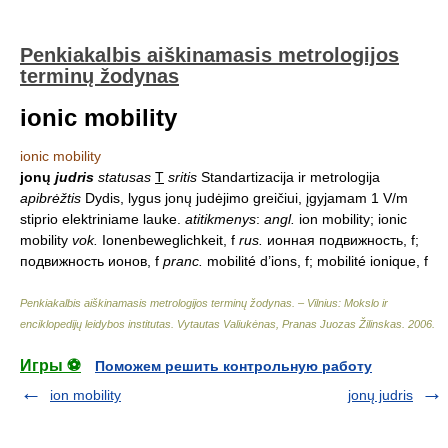
Penkiakalbis aiškinamasis metrologijos
terminų žodynas
ionic mobility
ionic mobility
jonų
judris
statusas
T
sritis
Standartizacija ir metrologija
apibrėžtis
Dydis, lygus jonų judėjimo greičiui, įgyjamam 1 V/m
stiprio elektriniame lauke.
atitikmenys
:
angl.
ion mobility; ionic
mobility
vok.
Ionenbeweglichkeit, f
rus.
ионная подвижность, f;
подвижность ионов, f
pranc.
mobilité d’ions, f; mobilité ionique, f
Penkiakalbis aiškinamasis metrologijos terminų žodynas. – Vilnius: Mokslo ir
enciklopedijų leidybos institutas
.
Vytautas Valiukėnas, Pranas Juozas Žilinskas
.
2006
.
Игры ⚽
Поможем решить контрольную работу
ion mobility
jonų judris