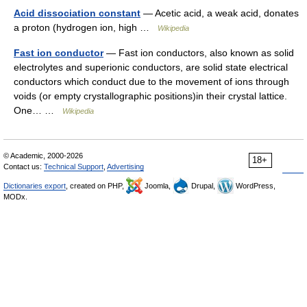
Acid dissociation constant
— Acetic acid, a weak acid, donates
a proton (hydrogen ion, high …
Wikipedia
Fast ion conductor
— Fast ion conductors, also known as solid
electrolytes and superionic conductors, are solid state electrical
conductors which conduct due to the movement of ions through
voids (or empty crystallographic positions)in their crystal lattice.
One… …
Wikipedia
© Academic, 2000-2026
18+
Contact us:
Technical Support
,
Advertising
Dictionaries export
, created on PHP,
Joomla,
Drupal,
WordPress,
MODx.