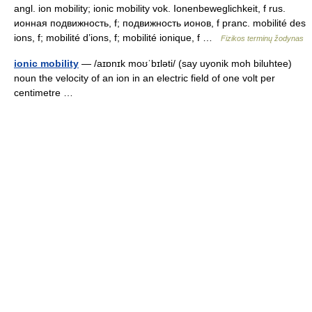
angl. ion mobility; ionic mobility vok. Ionenbeweglichkeit, f rus.
ионная подвижность, f; подвижность ионов, f pranc. mobilité des
ions, f; mobilité d’ions, f; mobilité ionique, f …
Fizikos terminų žodynas
ionic mobility
— /aɪɒnɪk moʊˈbɪləti/ (say uyonik moh biluhtee)
noun the velocity of an ion in an electric field of one volt per
centimetre …