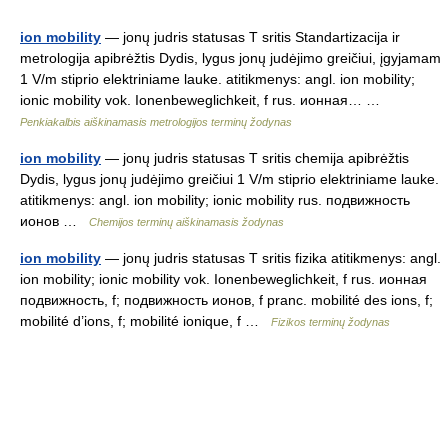
ion mobility
— jonų judris statusas T sritis Standartizacija ir
metrologija apibrėžtis Dydis, lygus jonų judėjimo greičiui, įgyjamam
1 V/m stiprio elektriniame lauke. atitikmenys: angl. ion mobility;
ionic mobility vok. Ionenbeweglichkeit, f rus. ионная… …
Penkiakalbis aiškinamasis metrologijos terminų žodynas
ion mobility
— jonų judris statusas T sritis chemija apibrėžtis
Dydis, lygus jonų judėjimo greičiui 1 V/m stiprio elektriniame lauke.
atitikmenys: angl. ion mobility; ionic mobility rus. подвижность
ионов …
Chemijos terminų aiškinamasis žodynas
ion mobility
— jonų judris statusas T sritis fizika atitikmenys: angl.
ion mobility; ionic mobility vok. Ionenbeweglichkeit, f rus. ионная
подвижность, f; подвижность ионов, f pranc. mobilité des ions, f;
mobilité d’ions, f; mobilité ionique, f …
Fizikos terminų žodynas