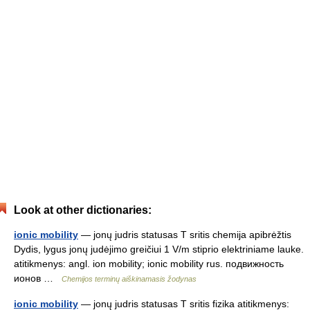
Look at other dictionaries:
ionic mobility
— jonų judris statusas T sritis chemija apibrėžtis
Dydis, lygus jonų judėjimo greičiui 1 V/m stiprio elektriniame lauke.
atitikmenys: angl. ion mobility; ionic mobility rus. подвижность
ионов …
Chemijos terminų aiškinamasis žodynas
ionic mobility
— jonų judris statusas T sritis fizika atitikmenys: